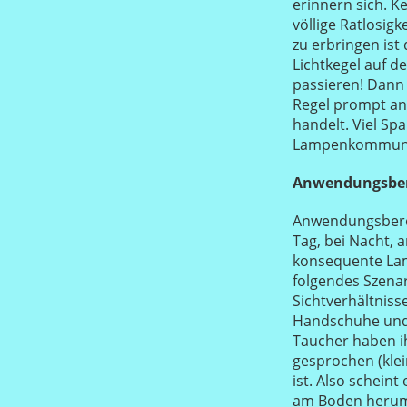
erinnern sich. K
völlige Ratlosig
zu erbringen ist
Lichtkegel auf d
passieren! Dann 
Regel prompt an
handelt. Viel Sp
Lampenkommunika
Anwendungsber
Anwendungsberei
Tag, bei Nacht, a
konsequente La
folgendes Szenar
Sichtverhältniss
Handschuhe und 
Taucher haben i
gesprochen (klei
ist. Also scheint
am Boden herum 