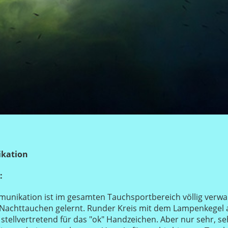
kation
:
nikation ist im gesamten Tauchsportbereich völlig verwai
 Nachttauchen gelernt. Runder Kreis mit dem Lampenkegel
 stellvertretend für das "ok" Handzeichen. Aber nur sehr, s