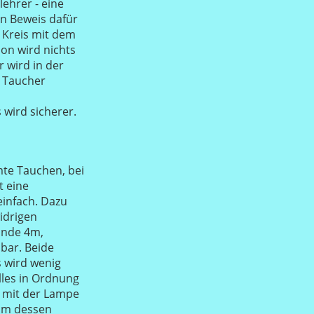
ehrer - eine
en Beweis dafür
 Kreis mit dem
on wird nichts
 wird in der
n Taucher
wird sicherer.
te Tauchen, bei
t eine
infach. Dazu
idrigen
unde 4m,
bar. Beide
 wird wenig
alles in Ordnung
rt mit der Lampe
 um dessen