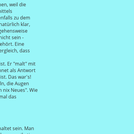
en, weil die
ittels
nfalls zu dem
atürlich klar,
rgehensweise
icht sein -
ehört. Eine
rgleich, dass
t. Er "malt" mit
hnet als Antwort
ist. Das war's!
eln, die Augen
h nix Neues". Wie
 mal das
altet sein. Man