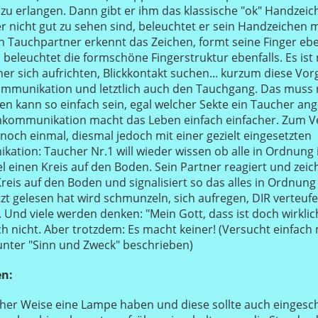
u erlangen. Dann gibt er ihm das klassische "ok" Handzeich
nicht gut zu sehen sind, beleuchtet er sein Handzeichen m
 Tauchpartner erkennt das Zeichen, formt seine Finger ebe
 beleuchtet die formschöne Fingerstruktur ebenfalls. Es ist n
er sich aufrichten, Blickkontakt suchen... kurzum diese Vo
mmunikation und letztlich auch den Tauchgang. Das muss n
ben kann so einfach sein, egal welcher Sekte ein Taucher ang
nkommunikation macht das Leben einfach einfacher. Zum Ve
 noch einmal, diesmal jedoch mit einer gezielt eingesetzten
ion: Taucher Nr.1 will wieder wissen ob alle in Ordnung is
l einen Kreis auf den Boden. Sein Partner reagiert und zeic
reis auf den Boden und signalisiert so das alles in Ordnung 
etzt gelesen hat wird schmunzeln, sich aufregen, DIR verteuf
 Und viele werden denken: "Mein Gott, dass ist doch wirklic
uch nicht. Aber trotzdem: Es macht keiner! (Versucht einfach
unter "Sinn und Zweck" beschrieben)
n:
her Weise eine Lampe haben und diese sollte auch eingesch