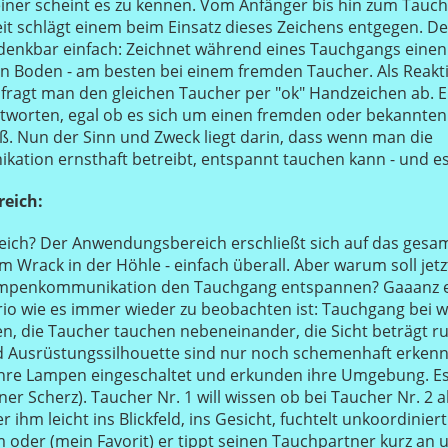
einer scheint es zu kennen. Vom Anfänger bis hin zum Tauchl
keit schlägt einem beim Einsatz dieses Zeichens entgegen. D
 denkbar einfach: Zeichnet während eines Tauchgangs einen
en Boden - am besten bei einem fremden Taucher. Als Reakti
fragt man den gleichen Taucher per "ok" Handzeichen ab. Er
tworten, egal ob es sich um einen fremden oder bekannte
aß. Nun der Sinn und Zweck liegt darin, dass wenn man die
tion ernsthaft betreibt, entspannt tauchen kann - und es 
eich:
ch? Der Anwendungsbereich erschließt sich auf das gesam
m Wrack in der Höhle - einfach überall. Aber warum soll jetz
mpenkommunikation den Tauchgang entspannen? Gaaanz e
io wie es immer wieder zu beobachten ist: Tauchgang bei w
en, die Taucher tauchen nebeneinander, die Sicht beträgt r
Ausrüstungssilhouette sind nur noch schemenhaft erkenn
hre Lampen eingeschaltet und erkunden ihre Umgebung. Es
ner Scherz). Taucher Nr. 1 will wissen ob bei Taucher Nr. 2 
 er ihm leicht ins Blickfeld, ins Gesicht, fuchtelt unkoordinie
oder (mein Favorit) er tippt seinen Tauchpartner kurz an