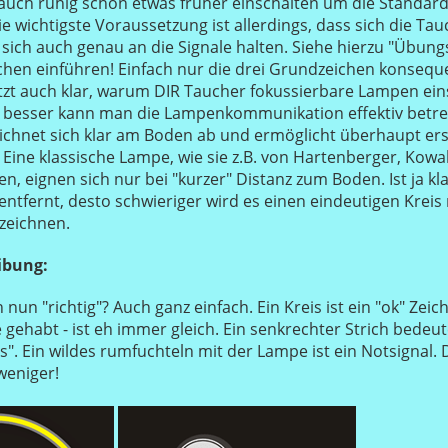
auch ruhig schon etwas früher einschalten um die Standa
Die wichtigste Voraussetzung ist allerdings, dass sich die Ta
ich auch genau an die Signale halten. Siehe hierzu "Übun
chen einführen! Einfach nur die drei Grundzeichen konseq
tzt auch klar, warum DIR Taucher fokussierbare Lampen ein
o besser kann man die Lampenkommunikation effektiv betre
eichnet sich klar am Boden ab und ermöglicht überhaupt ers
ine klassische Lampe, wie sie z.B. von Hartenberger, Kowal
, eignen sich nur bei "kurzer" Distanz zum Boden. Ist ja kla
ntfernt, desto schwieriger wird es einen eindeutigen Kreis 
zeichnen.
ibung:
nun "richtig"? Auch ganz einfach. Ein Kreis ist ein "ok" Zeic
ehabt - ist eh immer gleich. Ein senkrechter Strich bedeut
". Ein wildes rumfuchteln mit der Lampe ist ein Notsignal. 
weniger!