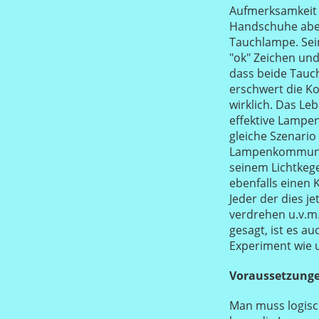
Aufmerksamkeit z
Handschuhe aber 
Tauchlampe. Sein
"ok" Zeichen und
dass beide Tauch
erschwert die Ko
wirklich. Das Le
effektive Lampe
gleiche Szenario
Lampenkommunikat
seinem Lichtkege
ebenfalls einen K
Jeder der dies j
verdrehen u.v.m.
gesagt, ist es a
Experiment wie 
Voraussetzunge
Man muss logisc