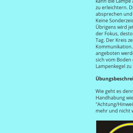
kann die Lampe 
zu erleichtern. 
absprechen und s
Keine Sonderzei
Übrigens wird je
der Fokus, dest
Tag. Der Kreis z
Kommunikation. E
angeboten werden
sich vom Boden e
Lampenkegel zu 
Übungsbeschre
Wie geht es denn 
Handhabung wie g
"Achtung/Hinweis
mehr und nicht 