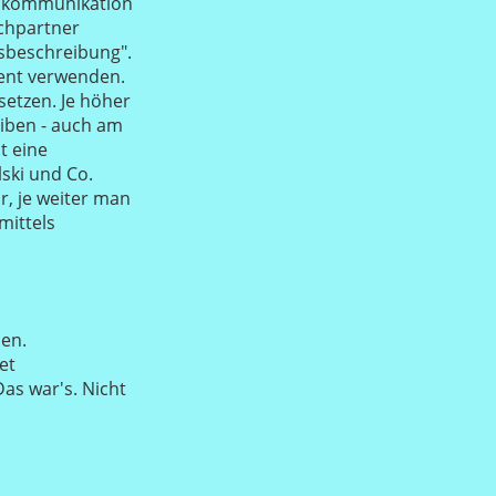
rdkommunikation
uchpartner
gsbeschreibung".
uent verwenden.
setzen. Je höher
iben - auch am
t eine
ski und Co.
r, je weiter man
mittels
hen.
et
Das war's. Nicht