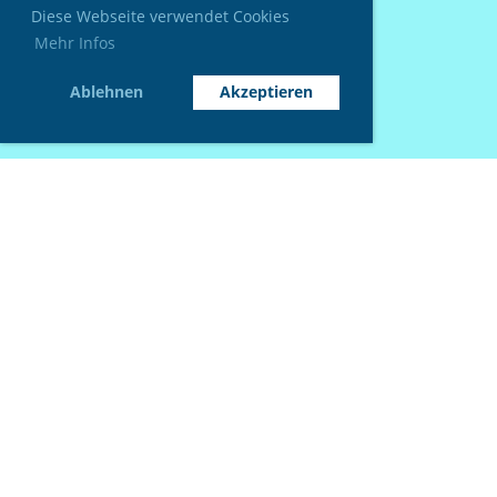
Diese Webseite verwendet Cookies
Mehr Infos
Ablehnen
Akzeptieren
© Tauchclub Wasserfrösche Basel
Erstellt mit ClubDesk Vereinssoftware
Impressum
Datenschutz