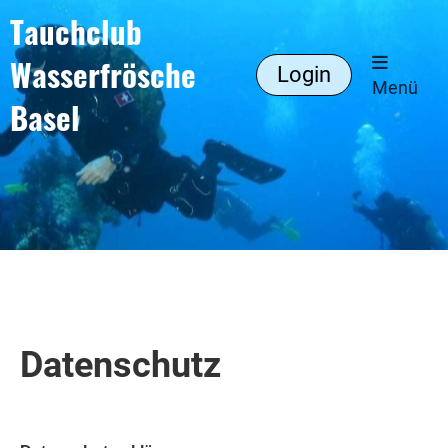
Tauchclub
Wasserfrösche
Login
Menü
Basel
Datenschutz